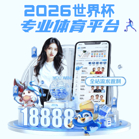
注册入口
乐鱼网页版直接进入
APP与网
页版入口｜畅享全球体育赛事
与数据服务
欢迎访问
乐鱼网页版直接进入
，提供全面覆盖
足球、篮球、电竞等项目的赛事资讯与数据内
容， 支持
APP下载
与
网页使用
，每日同步更新
千场比赛，聚焦热门体育内容， 助您轻松获取
赛事动态，掌握比赛节奏。